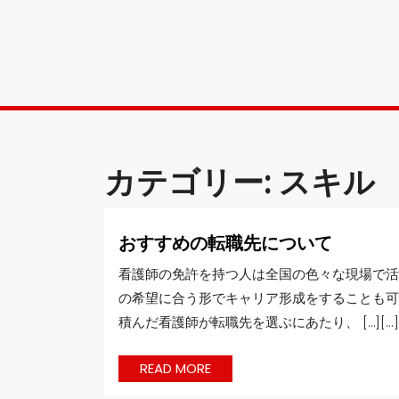
Skip
to
content
カテゴリー:
スキル
お
おすすめの転職先について
す
看護師の免許を持つ人は全国の色々な現場で活
す
の希望に合う形でキャリア形成をすることも可
め
積んだ看護師が転職先を選ぶにあたり、 […][...]
の
転
職
READ
READ MORE
MORE
先