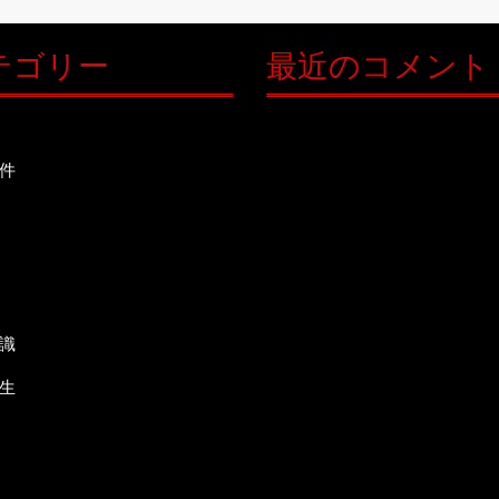
テゴリー
最近のコメント
件
識
生